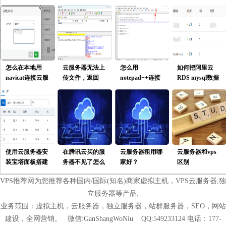
怎么在本地用
云服务器无法上
怎么用
如何把阿里云
navicat连接云服
传文件，返回
notepad++连接
RDS mysql数据
务器上面的数据
553 can‘t open
云服务器在线修
库的数据导出并
库？
that
改网站程序代
导入自建数据
file:permission
码？227
库？
denied
Entering Passive
Mode
使用云服务器安
在腾讯云买的服
云服务器租用哪
云服务器和vps
装宝塔面板搭建
务器不见了怎么
家好？
区别
网站运行环境使
办？
VPS推荐网为您推荐各种国内/国际(知名)商家虚拟主机，VPS云服务器,独
用指南[基础]
立服务器等产品.
业务范围：虚拟主机，云服务器，独立服务器，站群服务器，SEO，网站
建设，全网营销。 微信:GanShangWoNiu QQ:549233124 电话：177-