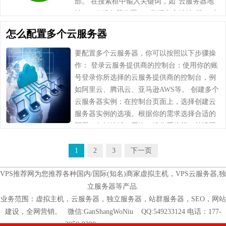
部。 在搜索框中输入关键词，如“云服务器地
址”、“云服务器位置”、“数据中心地址”等。 点
击搜索按钮或按下回车键进行搜……
怎么配置多个云服务器
要配置多个云服务器，你可以按照以下步骤操
作： 登录云服务提供商的控制台：使用你的账
号登录你所选择的云服务提供商的控制台，例
如阿里云、腾讯云、亚马逊AWS等。 创建多个
云服务器实例：在控制台页面上，选择创建云
服务器实例的选项。根据你的需求选择合适的
配置，包括地域、网络、操作系统等，并设置
登录密码或选择SSH密钥登录方式。根据需
要，可……
1
2
3
下一页
VPS推荐网为您推荐各种国内/国际(知名)商家虚拟主机，VPS云服务器,独
立服务器等产品.
业务范围：虚拟主机，云服务器，独立服务器，站群服务器，SEO，网站
建设，全网营销。 微信:GanShangWoNiu QQ:549233124 电话：177-
2050-9380
微信公众号：山滚云