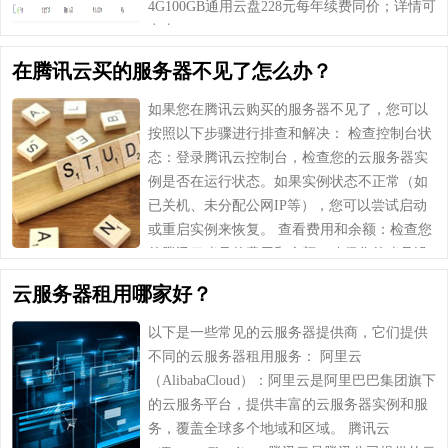
4G100GB通用云盘228元每年续费同价；详情可
点击http://shangun.com/go/aliy……
在腾讯云买的服务器不见了怎么办？
如果您在腾讯云购买的服务器不见了，您可以
按照以下步骤进行排查和解决： 检查控制台状
态：登录腾讯云控制台，检查您的云服务器实
例是否在运行状态。如果实例状态不正常（如
已关机、未分配公网IP等），您可以尝试启动
或重启实例来恢复。 查看费用和余额：检查您
的腾讯云账号的费用和余额，确保您的账号没
有欠费或余额不足导致服务器被停止使用。 检
云服务器租用哪家好？
查……
以下是一些常见的云服务器提供商，它们提供
不同的云服务器租用服务： 阿里云
（AlibabaCloud）：阿里云是阿里巴巴集团旗下
的云服务平台，提供丰富的云服务器实例和服
务，覆盖全球多个地域和区域。 腾讯云