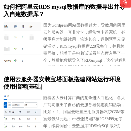
想把云服务器通过notepad++连……
如何把阿里云RDS mysql数据库的数据导出并导
入自建数据库？
因为wordpress网站因数据过大，导致用的阿里
云的服务器一直非常卡，经常性卡得死机，必
须重启才能继续用，恰逢其会，遇到阿里云促
销活动，RDSmysql数据库228元每年，并且续
费同价，想着于是抱着试试看的态度入手了一
个，然后把数据导入了RDSmysql，这个过程和
在云服务器上面创建导入数据库有一定差异，
但花一点点时间就能解决，在此就不……
使用云服务器安装宝塔面板搭建网站运行环境
使用指南[基础]
随着各大云计算厂商的竞争进入白热化，各大
厂商均推出了自己的云服务器优惠促销活动，
比如： 1、阿里云轻量应用服务器2核2G3M带
宽最低61元起；ecs云服务器2核2G3M99元每
年，续费同价；云数据库RDSMySQL版2核