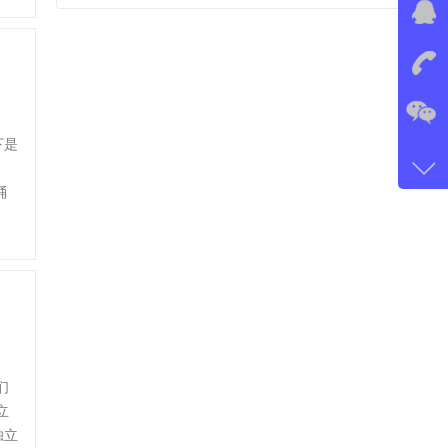
在线
我
在
下是
咨询
177-
桶
微信
GanS
们
立
独立