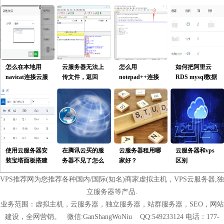
怎么在本地用
云服务器无法上
怎么用
如何把阿里云
navicat连接云服
传文件，返回
notepad++连接
RDS mysql数据
务器上面的数据
553 can‘t open
云服务器在线修
库的数据导出并
库？
that
改网站程序代
导入自建数据
file:permission
码？227
库？
denied
Entering Passive
Mode
使用云服务器安
在腾讯云买的服
云服务器租用哪
云服务器和vps
装宝塔面板搭建
务器不见了怎么
家好？
区别
网站运行环境使
办？
VPS推荐网为您推荐各种国内/国际(知名)商家虚拟主机，VPS云服务器,独
用指南[基础]
立服务器等产品.
业务范围：虚拟主机，云服务器，独立服务器，站群服务器，SEO，网站
建设，全网营销。 微信:GanShangWoNiu QQ:549233124 电话：177-